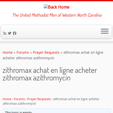
The United Methodist Men of Western North Carolina
Skip
to
Home
»
Forums
»
Prayer Requests
»
zithromax achat en ligne
content
acheter zithromax azithromycin
zithromax achat en ligne acheter
zithromax azithromycin
Home
›
Forums
›
Prayer Requests
›
zithromax achat en ligne acheter
zithromax azithromycin
This topic is empty.