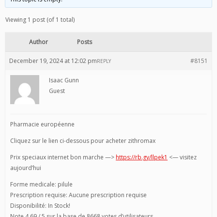
Viewing 1 post (of 1 total)
Author
Posts
December 19, 2024 at 12:02 pm
#8151
REPLY
Isaac Gunn
Guest
Pharmacie européenne
Cliquez sur le lien ci-dessous pour acheter zithromax
Prix speciaux internet bon marche —>
https://rb.gy/llpek1
<— visitez
aujourd’hui
Forme medicale: pilule
Prescription requise: Aucune prescription requise
Disponibilité: In Stock!
Note 4,69 / 5 sur la base de 8668 votes d’utilisateurs