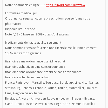
Notre pharmacie en ligne —>
https://tinyurl.com/3ukfwzhw
Formulaire medical: pill
Ordonnance requise: Aucune prescription requise (dans notre
pharmacie)
Disponibilité: In Stock!
Note 4,78 / 5 base sur 9009 votes d’utilisateurs
Medicaments de haute qualite seulement
Nous sommes fiers de fournir a nos clients le meilleur medicament
100% satisfaction garantie
tizanidine sans ordonnance tizanidine achat
tizanidine achat tizanidine sans ordonnance
tizanidine sans ordonnance tizanidine sans ordonnance
tizanidine achat tizanidine achat
France: Paris, Lyon, Marseille, Toulouse, Bordeaux, Lille, Nice, Nantes,
Strasbourg, Rennes, Grenoble, Rouen, Toulon, Montpellier, Douai et
Lens, Avignon, Saint-Etienne.
Belgique: Anvers – Antwerpen, Louvain – Leuven, Bruges – Brugge,
Gand – Gent, Hasselt, Wavre, Mons, Liege, Arlon, Namur, Bruxelles,