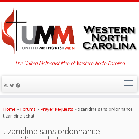
The United Methodist Men of Western North Carolina
Skip
to
Home
»
Forums
»
Prayer Requests
»
tizanidine sans ordonnance
content
tizanidine achat
tizanidine sans ordonnance