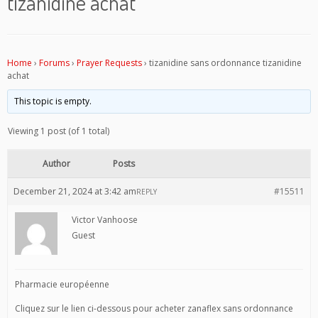
tizanidine achat
Home
›
Forums
›
Prayer Requests
›
tizanidine sans ordonnance tizanidine
achat
This topic is empty.
Viewing 1 post (of 1 total)
Author
Posts
December 21, 2024 at 3:42 am
#15511
REPLY
Victor Vanhoose
Guest
Pharmacie européenne
Cliquez sur le lien ci-dessous pour acheter zanaflex sans ordonnance