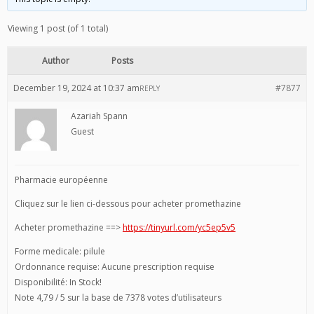
Viewing 1 post (of 1 total)
Author
Posts
December 19, 2024 at 10:37 am
#7877
REPLY
Azariah Spann
Guest
Pharmacie européenne
Cliquez sur le lien ci-dessous pour acheter promethazine
Acheter promethazine ==>
https://tinyurl.com/yc5ep5v5
Forme medicale: pilule
Ordonnance requise: Aucune prescription requise
Disponibilité: In Stock!
Note 4,79 / 5 sur la base de 7378 votes d’utilisateurs