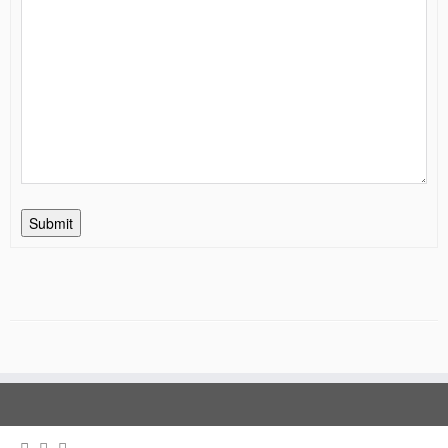
Submit