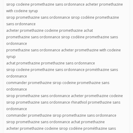
sirop codeine promethazine sans ordonnance acheter promethazine
with codeine syrup
sirop promethazine sans ordonnance sirop codéine promethazine
sans ordonnance
acheter promethazine codeine promethazine achat
promethazine sans ordonnance sirop codéine promethazine sans
ordonnance
promethazine sans ordonnance acheter promethazine with codeine
syrup
achat promethazine promethazine sans ordonnance
sirop codeine promethazine sans ordonnance prométhazine sans
ordonnance
commander promethazine sirop codeine promethazine sans
ordonnance
sirop promethazine sans ordonnance acheter promethazine codeine
sirop promethazine sans ordonnance rhinathiol promethazine sans
ordonnance
commander promethazine sirop promethazine sans ordonnance
sirop promethazine sans ordonnance achat promethazine
acheter promethazine codeine sirop codéine prométhazine sans