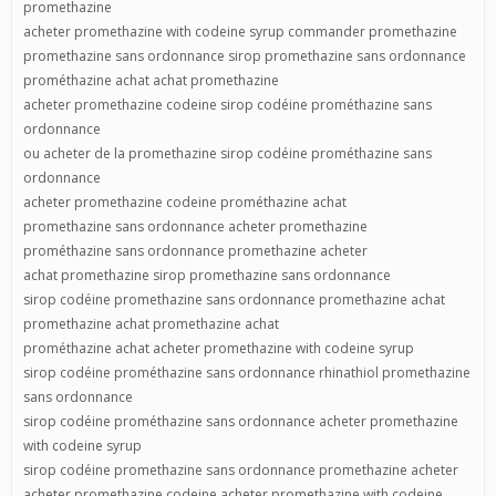
promethazine
acheter promethazine with codeine syrup commander promethazine
promethazine sans ordonnance sirop promethazine sans ordonnance
prométhazine achat achat promethazine
acheter promethazine codeine sirop codéine prométhazine sans
ordonnance
ou acheter de la promethazine sirop codéine prométhazine sans
ordonnance
acheter promethazine codeine prométhazine achat
promethazine sans ordonnance acheter promethazine
prométhazine sans ordonnance promethazine acheter
achat promethazine sirop promethazine sans ordonnance
sirop codéine promethazine sans ordonnance promethazine achat
promethazine achat promethazine achat
prométhazine achat acheter promethazine with codeine syrup
sirop codéine prométhazine sans ordonnance rhinathiol promethazine
sans ordonnance
sirop codéine prométhazine sans ordonnance acheter promethazine
with codeine syrup
sirop codéine promethazine sans ordonnance promethazine acheter
acheter promethazine codeine acheter promethazine with codeine