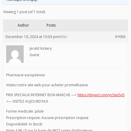
Viewing 1 post (of 1 total)
Author
Posts
December 19, 2024 at 10:03 pm
#9988
REPLY
Jerald Vickery
Guest
Pharmacie européenne
Visitez notre site web pour acheter promethazine
PRIX SPECIAUX INTERNET BON MARCHE —>
https://tinyurl.com/yc5ep5v5
<— VISITEZ AUJOURD’HUI
Forme medicale: pilule
Prescription requise: Aucune prescription requise
Disponibilité: In Stock!
Note 4,96 / 5 sur la base de 9677 votes d’utilisateurs