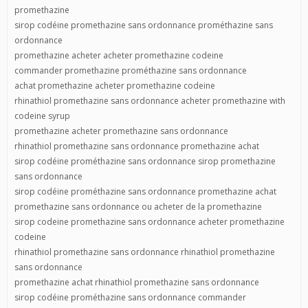
promethazine
sirop codéine promethazine sans ordonnance prométhazine sans
ordonnance
promethazine acheter acheter promethazine codeine
commander promethazine prométhazine sans ordonnance
achat promethazine acheter promethazine codeine
rhinathiol promethazine sans ordonnance acheter promethazine with
codeine syrup
promethazine acheter promethazine sans ordonnance
rhinathiol promethazine sans ordonnance promethazine achat
sirop codéine prométhazine sans ordonnance sirop promethazine
sans ordonnance
sirop codéine prométhazine sans ordonnance promethazine achat
promethazine sans ordonnance ou acheter de la promethazine
sirop codeine promethazine sans ordonnance acheter promethazine
codeine
rhinathiol promethazine sans ordonnance rhinathiol promethazine
sans ordonnance
promethazine achat rhinathiol promethazine sans ordonnance
sirop codéine prométhazine sans ordonnance commander