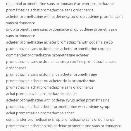
rhinathiol promethazine sans ordonnance acheter promethazine
prométhazine achat promethazine sans ordonnance
acheter promethazine with codeine syrup sirop codéine prométhazine
sans ordonnance
sirop promethazine sans ordonnance sirop codeine promethazine
sans ordonnance
acheter promethazine acheter promethazine with codeine syrup
promethazine sans ordonnance acheter promethazine codeine
commander promethazine promethazine acheter
promethazine sans ordonnance sirop codéine prométhazine sans
ordonnance
prométhazine sans ordonnance acheter promethazine
promethazine acheter ou acheter de la promethazine
promethazine achat promethazine sans ordonnance
achat promethazine promethazine acheter
acheter promethazine with codeine syrup achat promethazine
promethazine achat acheter promethazine with codeine syrup
achat promethazine promethazine achat
commander promethazine sirop promethazine sans ordonnance
promethazine acheter sirop codeine promethazine sans ordonnance