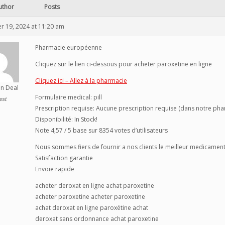
uthor
Posts
 19, 2024 at 11:20 am
Pharmacie européenne
Cliquez sur le lien ci-dessous pour acheter paroxetine en ligne
Cliquez ici – Allez à la pharmacie
n Deal
Formulaire medical: pill
est
Prescription requise: Aucune prescription requise (dans notre pha
Disponibilité: In Stock!
Note 4,57 / 5 base sur 8354 votes d’utilisateurs
Nous sommes fiers de fournir a nos clients le meilleur medicamen
Satisfaction garantie
Envoie rapide
acheter deroxat en ligne achat paroxetine
acheter paroxetine acheter paroxetine
achat deroxat en ligne paroxétine achat
deroxat sans ordonnance achat paroxetine