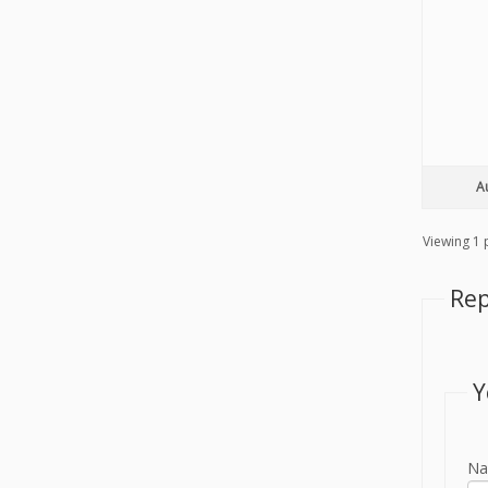
A
Viewing 1 p
Rep
Y
Na