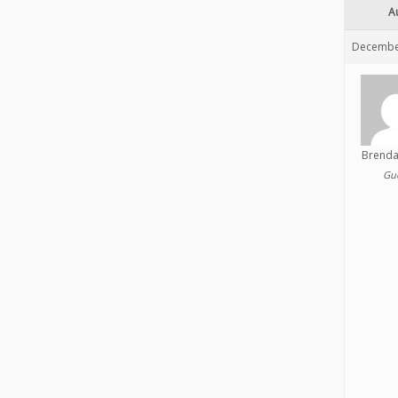
A
December
Brenda
Gu