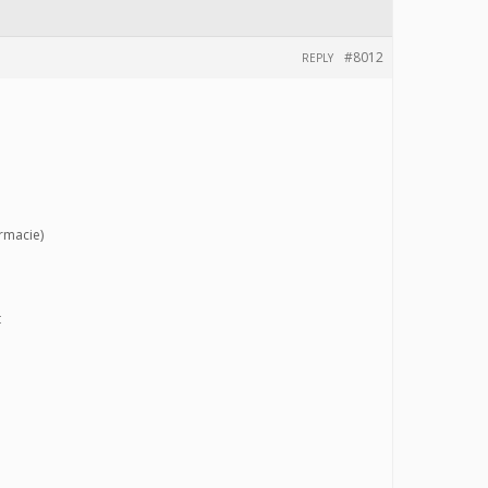
#8012
REPLY
rmacie)
t