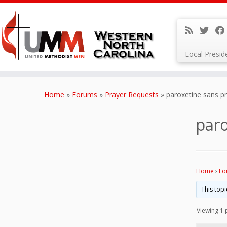
Local Presi
Skip
to
Home
»
Forums
»
Prayer Requests
»
paroxetine sans pr
content
paro
Home
›
Fo
This topi
Viewing 1 p