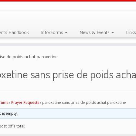
dents Handbook
Info/Forms
News & Events
Link
ise de poids achat paroxetine
xetine sans prise de poids acha
rums
›
Prayer Requests
›
paroxetine sans prise de poids achat paroxetine
c is empty.
ost (of 1 total)