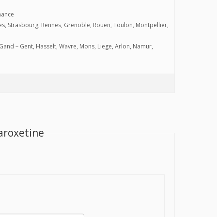
nance
ntes, Strasbourg, Rennes, Grenoble, Rouen, Toulon, Montpellier,
Gand – Gent, Hasselt, Wavre, Mons, Liege, Arlon, Namur,
paroxetine