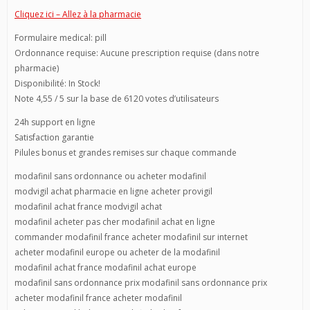
Cliquez ici – Allez à la pharmacie
Formulaire medical: pill
Ordonnance requise: Aucune prescription requise (dans notre
pharmacie)
Disponibilité: In Stock!
Note 4,55 / 5 sur la base de 6120 votes d’utilisateurs
24h support en ligne
Satisfaction garantie
Pilules bonus et grandes remises sur chaque commande
modafinil sans ordonnance ou acheter modafinil
modvigil achat pharmacie en ligne acheter provigil
modafinil achat france modvigil achat
modafinil acheter pas cher modafinil achat en ligne
commander modafinil france acheter modafinil sur internet
acheter modafinil europe ou acheter de la modafinil
modafinil achat france modafinil achat europe
modafinil sans ordonnance prix modafinil sans ordonnance prix
acheter modafinil france acheter modafinil