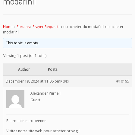
modafinil
Home
›
Forums
›
Prayer Requests
›
ou acheter du modafinil ou acheter
modafinil
This topic is empty.
Viewing 1 post (of 1 total)
Author
Posts
December 19, 2024 at 11:06 pm
#10195
REPLY
Alexander Purnell
Guest
Pharmacie européenne
Visitez notre site web pour acheter provigil