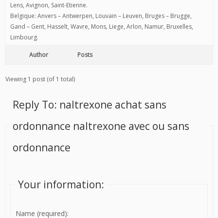
Lens, Avignon, Saint-Etienne.
Belgique: Anvers – Antwerpen, Louvain – Leuven, Bruges – Brugge,
Gand – Gent, Hasselt, Wavre, Mons, Liege, Arlon, Namur, Bruxelles,
Limbourg.
Author
Posts
Viewing 1 post (of 1 total)
Reply To: naltrexone achat sans
ordonnance naltrexone avec ou sans
ordonnance
Your information:
Name (required):