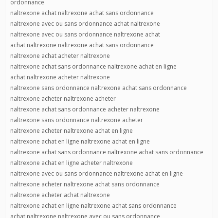
ordonnance
naltrexone achat naltrexone achat sans ordonnance
naltrexone avec ou sans ordonnance achat naltrexone
naltrexone avec ou sans ordonnance naltrexone achat
achat naltrexone naltrexone achat sans ordonnance
naltrexone achat acheter naltrexone
naltrexone achat sans ordonnance naltrexone achat en ligne
achat naltrexone acheter naltrexone
naltrexone sans ordonnance naltrexone achat sans ordonnance
naltrexone acheter naltrexone acheter
naltrexone achat sans ordonnance acheter naltrexone
naltrexone sans ordonnance naltrexone acheter
naltrexone acheter naltrexone achat en ligne
naltrexone achat en ligne naltrexone achat en ligne
naltrexone achat sans ordonnance naltrexone achat sans ordonnance
naltrexone achat en ligne acheter naltrexone
naltrexone avec ou sans ordonnance naltrexone achat en ligne
naltrexone acheter naltrexone achat sans ordonnance
naltrexone acheter achat naltrexone
naltrexone achat en ligne naltrexone achat sans ordonnance
achat naltrexone naltrexone avec ou sans ordonnance