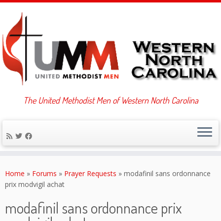
The United Methodist Men of Western North Carolina
Skip
to
Home
»
Forums
»
Prayer Requests
»
modafinil sans ordonnance
content
prix modvigil achat
modafinil sans ordonnance prix