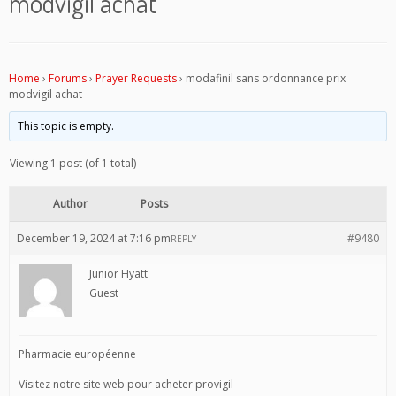
modvigil achat
Home
›
Forums
›
Prayer Requests
›
modafinil sans ordonnance prix
modvigil achat
This topic is empty.
Viewing 1 post (of 1 total)
Author
Posts
December 19, 2024 at 7:16 pm
#9480
REPLY
Junior Hyatt
Guest
Pharmacie européenne
Visitez notre site web pour acheter provigil