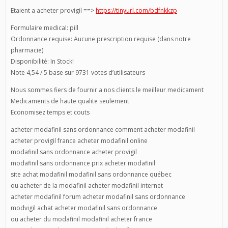
Etaient a acheter provigil ==>
https://tinyurl.com/bdfnkkzp
Formulaire medical: pill
Ordonnance requise: Aucune prescription requise (dans notre
pharmacie)
Disponibilité: In Stock!
Note 4,54 / 5 base sur 9731 votes d’utilisateurs
Nous sommes fiers de fournir a nos clients le meilleur medicament
Medicaments de haute qualite seulement
Economisez temps et couts
acheter modafinil sans ordonnance comment acheter modafinil
acheter provigil france acheter modafinil online
modafinil sans ordonnance acheter provigil
modafinil sans ordonnance prix acheter modafinil
site achat modafinil modafinil sans ordonnance québec
ou acheter de la modafinil acheter modafinil internet
acheter modafinil forum acheter modafinil sans ordonnance
modvigil achat acheter modafinil sans ordonnance
ou acheter du modafinil modafinil acheter france