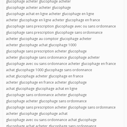
glucophage acheter glucophage acheter
glucophage acheter acheter glucophage
glucophage achat en ligne acheter glucophage en ligne
acheter glucophage en ligne acheter glucophage en france
glucophage sans prescription glucophage avec ou sans ordonnance
glucophage sans prescription glucophage sans ordonnance
acheter glucophage au comptoir glucophage acheter
acheter glucophage achat glucophage 1000
glucophage sans prescription acheter glucophage
acheter glucophage sans ordonnance glucophage acheter
glucophage avec ou sans ordonnance acheter glucophage en france
achat glucophage 1000 glucophage sans ordonnance
achat glucophage acheter glucophage en france
acheter glucophage en france acheter glucophage
achat glucophage glucophage achat en ligne
glucophage sans ordonnance acheter glucophage
glucophage acheter glucophage sans ordonnance
glucophage sans prescription acheter glucophage sans ordonnance
acheter glucophage glucophage achat
glucophage avec ou sans ordonnance achat glucophage
glucophage achat acheter glucophage sans ordonnance