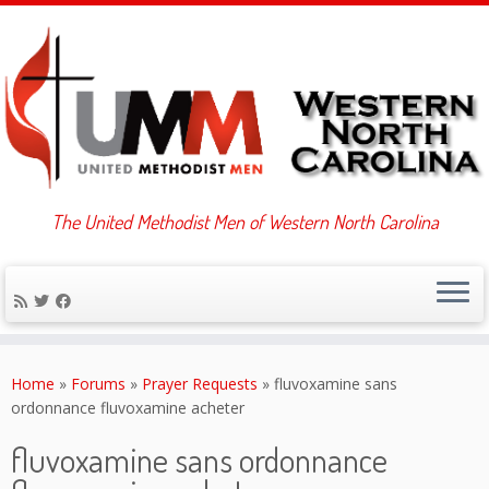
The United Methodist Men of Western North Carolina
Skip
to
Home
»
Forums
»
Prayer Requests
»
fluvoxamine sans
content
ordonnance fluvoxamine acheter
fluvoxamine sans ordonnance