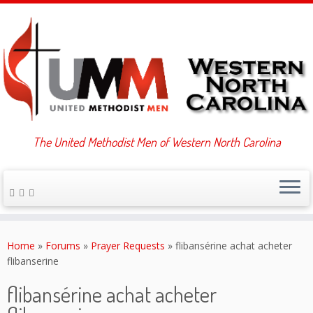
The United Methodist Men of Western North Carolina
Skip
to
Home
»
Forums
»
Prayer Requests
»
flibansérine achat acheter
content
flibanserine
flibansérine achat acheter