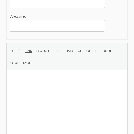
Website: