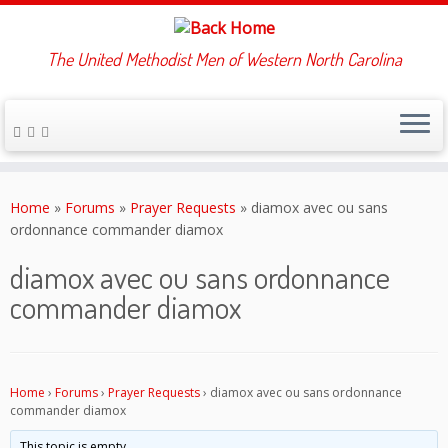
The United Methodist Men of Western North Carolina
Skip
to
Home
»
Forums
»
Prayer Requests
»
diamox avec ou sans
content
ordonnance commander diamox
diamox avec ou sans ordonnance
commander diamox
Home
›
Forums
›
Prayer Requests
›
diamox avec ou sans ordonnance
commander diamox
This topic is empty.