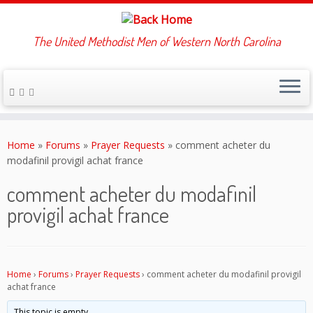
The United Methodist Men of Western North Carolina
Skip
to
Home
»
Forums
»
Prayer Requests
»
comment acheter du
content
modafinil provigil achat france
comment acheter du modafinil
provigil achat france
Home
›
Forums
›
Prayer Requests
›
comment acheter du modafinil provigil
achat france
This topic is empty.