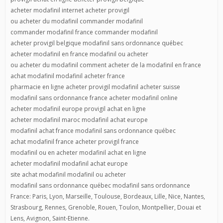
acheter modafinil internet acheter provigil
ou acheter du modafinil commander modafinil
commander modafinil france commander modafinil
acheter provigil belgique modafinil sans ordonnance québec
acheter modafinil en france modafinil ou acheter
ou acheter du modafinil comment acheter de la modafinil en france
achat modafinil modafinil acheter france
pharmacie en ligne acheter provigil modafinil acheter suisse
modafinil sans ordonnance france acheter modafinil online
acheter modafinil europe provigil achat en ligne
acheter modafinil maroc modafinil achat europe
modafinil achat france modafinil sans ordonnance québec
achat modafinil france acheter provigil france
modafinil ou en acheter modafinil achat en ligne
acheter modafinil modafinil achat europe
site achat modafinil modafinil ou acheter
modafinil sans ordonnance québec modafinil sans ordonnance
France: Paris, Lyon, Marseille, Toulouse, Bordeaux, Lille, Nice, Nantes,
Strasbourg, Rennes, Grenoble, Rouen, Toulon, Montpellier, Douai et
Lens, Avignon, Saint-Etienne.