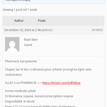
Viewing 1 post (of 1 total)
Author
Posts
December 20, 2024 at 2:48 am
#10910
REPLY
Basil Stein
Guest
Pharmacie européenne
Cliquez sur le lien ci-dessous pour acheter provigil en ligne sans
ordonnance
ALLEZ A LA PHARMACIE —>
https://tinyurl.com/bdfnkkzp
Forme medicale: pilule
Ordonnance requise: Aucune prescription requise
Disponibilité: In Stock!
Note 4,72 / 5 sur la base de 8069 votes d’utilisateurs