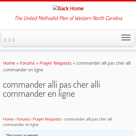
The United Methodist Men of Western North Carolina
Skip
to
Home
»
Forums
»
Prayer Requests
»
commander alli pas cher alli
content
commander en ligne
commander alli pas cher alli
commander en ligne
Home
›
Forums
›
Prayer Requests
›
commander alli pas cher alli
commander en ligne
This topic is empty.