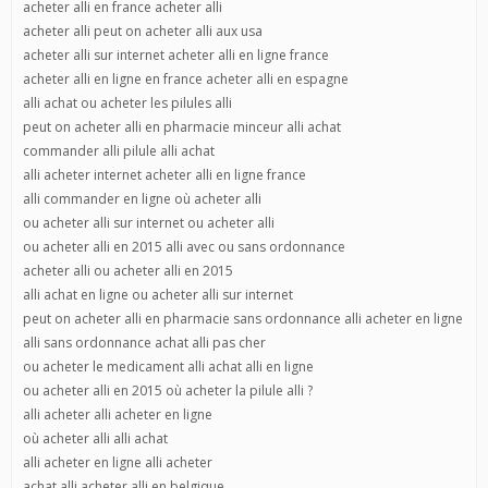
acheter alli en france acheter alli
acheter alli peut on acheter alli aux usa
acheter alli sur internet acheter alli en ligne france
acheter alli en ligne en france acheter alli en espagne
alli achat ou acheter les pilules alli
peut on acheter alli en pharmacie minceur alli achat
commander alli pilule alli achat
alli acheter internet acheter alli en ligne france
alli commander en ligne où acheter alli
ou acheter alli sur internet ou acheter alli
ou acheter alli en 2015 alli avec ou sans ordonnance
acheter alli ou acheter alli en 2015
alli achat en ligne ou acheter alli sur internet
peut on acheter alli en pharmacie sans ordonnance alli acheter en ligne
alli sans ordonnance achat alli pas cher
ou acheter le medicament alli achat alli en ligne
ou acheter alli en 2015 où acheter la pilule alli ?
alli acheter alli acheter en ligne
où acheter alli alli achat
alli acheter en ligne alli acheter
achat alli acheter alli en belgique