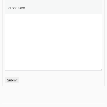
Submit