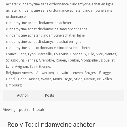
acheter clindamycine sans ordonnance clindamycine achat en ligne
acheter clindamycine sans ordonnance acheter clindamycine sans
ordonnance
clindamycine achat clindamycine acheter
clindamycine achat clindamycine sans ordonnance
clindamycine acheter clindamycine achat en ligne
clindamycine achat clindamycine achat en ligne
clindamycine sans ordonnance clindamycine acheter
France: Paris, Lyon, Marseille, Toulouse, Bordeaux, Lille, Nice, Nantes,
Strasbourg, Rennes, Grenoble, Rouen, Toulon, Montpellier, Douai et
Lens, Avignon, Saint-Etienne.
Belgique: Anvers – Antwerpen, Louvain – Leuven, Bruges – Brugge,
Gand – Gent, Hasselt, Wavre, Mons, Liege, Arlon, Namur, Bruxelles,
Limbourg.
Author
Posts
Viewing 1 post (of 1 total)
Reply To: clindamycine acheter