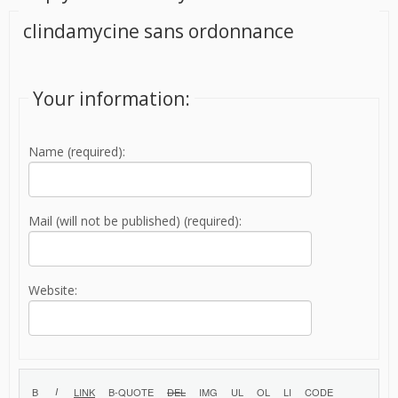
clindamycine sans ordonnance
Your information:
Name (required):
Mail (will not be published) (required):
Website: