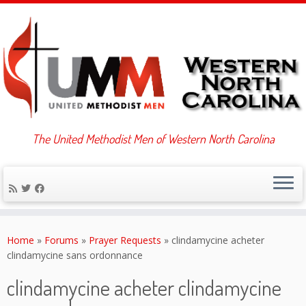
The United Methodist Men of Western North Carolina
Skip
to
Home
»
Forums
»
Prayer Requests
»
clindamycine acheter
content
clindamycine sans ordonnance
clindamycine acheter clindamycine