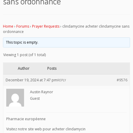
sans ordonnance
Home
›
Forums
›
Prayer Requests
›
clindamycine acheter clindamycine sans
ordonnance
This topic is empty.
Viewing 1 post (of 1 total)
Author
Posts
December 19, 2024 at 7:47 pm
#9576
REPLY
Austin Raynor
Guest
Pharmacie européenne
Visitez notre site web pour acheter clindamycin