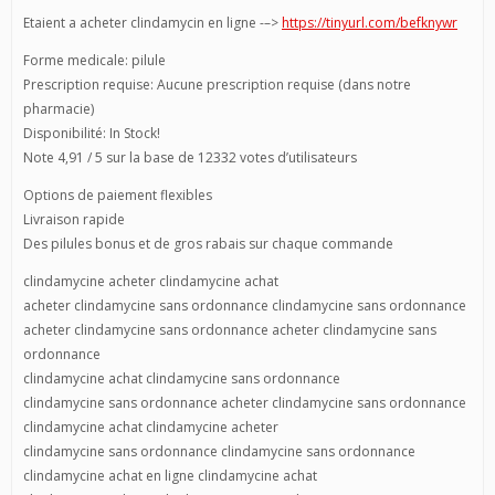
Etaient a acheter clindamycin en ligne -–>
https://tinyurl.com/befknywr
Forme medicale: pilule
Prescription requise: Aucune prescription requise (dans notre
pharmacie)
Disponibilité: In Stock!
Note 4,91 / 5 sur la base de 12332 votes d’utilisateurs
Options de paiement flexibles
Livraison rapide
Des pilules bonus et de gros rabais sur chaque commande
clindamycine acheter clindamycine achat
acheter clindamycine sans ordonnance clindamycine sans ordonnance
acheter clindamycine sans ordonnance acheter clindamycine sans
ordonnance
clindamycine achat clindamycine sans ordonnance
clindamycine sans ordonnance acheter clindamycine sans ordonnance
clindamycine achat clindamycine acheter
clindamycine sans ordonnance clindamycine sans ordonnance
clindamycine achat en ligne clindamycine achat