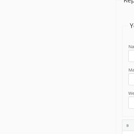
Rep
Y
Na
Mai
We