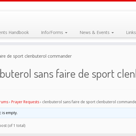
dents Handbook
Info/Forms
News & Events
Link
faire de sport clenbuterol commander
buterol sans faire de sport c
rums
›
Prayer Requests
›
clenbuterol sans faire de sport clenbuterol command
c is empty.
ost (of 1 total)