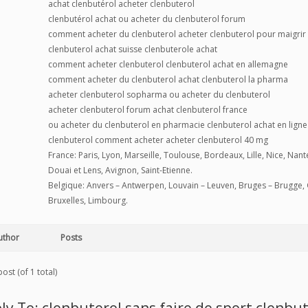
achat clenbutérol acheter clenbuterol
clenbutérol achat ou acheter du clenbuterol forum
comment acheter du clenbuterol acheter clenbuterol pour maigrir
clenbuterol achat suisse clenbuterole achat
comment acheter clenbuterol clenbuterol achat en allemagne
comment acheter du clenbuterol achat clenbuterol la pharma
acheter clenbuterol sopharma ou acheter du clenbuterol
acheter clenbuterol forum achat clenbuterol france
ou acheter du clenbuterol en pharmacie clenbuterol achat en ligne
clenbuterol comment acheter acheter clenbuterol 40 mg
France: Paris, Lyon, Marseille, Toulouse, Bordeaux, Lille, Nice, Na
Douai et Lens, Avignon, Saint-Etienne.
Belgique: Anvers – Antwerpen, Louvain – Leuven, Bruges – Brugge, 
Bruxelles, Limbourg.
uthor
Posts
ost (of 1 total)