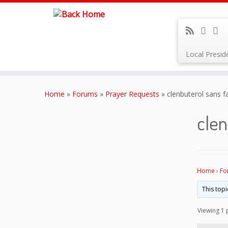
Local Presi
Skip
to
Home
»
Forums
»
Prayer Requests
»
clenbuterol sans 
content
clen
Home
›
Fo
This topi
Viewing 1 p