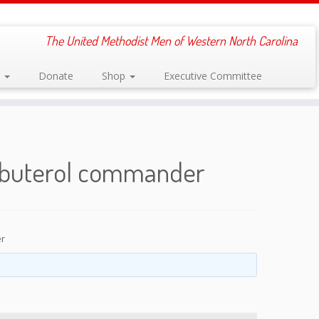
The United Methodist Men of Western North Carolina
s
Donate
Shop
Executive Committee
lenbuterol commander
er