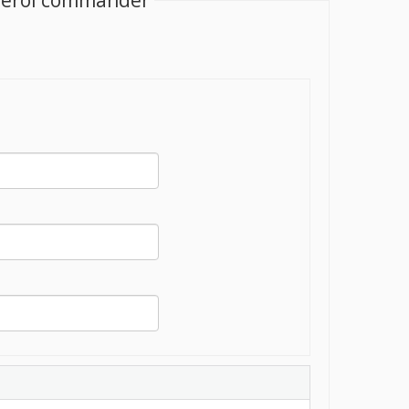
uterol commander