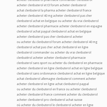
acheter clenbuterol et t3 forum acheter clenbuterol
achat clenbuterol la pharma acheter clenbuterol france
acheter clenbuterol 40 mg acheter clenbuterol pas cher
clenbuterol achat en belgique ou acheter du vrai clenbuterol
acheter clenbuterol pharmacie acheter clenbuterol en espagne
clenbuterol achat paypal clenbuterol achat en belgique
acheter clenbuterol pas cher clenbuterol acheter
ou acheter du clenbuterol forum acheter clenbuterol 40 mg
clenbuterol achat pas cher achat clenbuterol en ligne
clenbuterol commander ou acheter du vrai clenbuterol
clenbutérol acheter acheter clenbuterol pharmacie
clenbuterol sans sport ou acheter du clenbuterol en pharmacie
acheter clenbuterol en ligne clenbuterol achat en ligne belgique
clenbuterol sans ordonnance clenbuterol achat en ligne belgique
achat clenbuterol allemagne clenbuterol comment acheter
acheter clenbuterol en ligne achat clenbuterol paypal
ou acheter du clenbuterol en france ou acheter clenbuterol
acheter clenbuterol france comment acheter du clenbuterol
acheter clenbuterol pro clenbuterol achat suisse
où acheter du clenbuterol le clenbuterol acheter en ligne