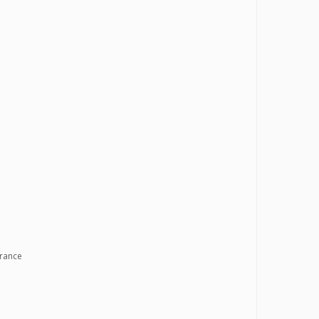
france