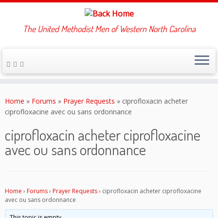
The United Methodist Men of Western North Carolina
Skip
to
Home
»
Forums
»
Prayer Requests
»
ciprofloxacin acheter
content
ciprofloxacine avec ou sans ordonnance
ciprofloxacin acheter ciprofloxacine
avec ou sans ordonnance
Home
›
Forums
›
Prayer Requests
›
ciprofloxacin acheter ciprofloxacine
avec ou sans ordonnance
This topic is empty.