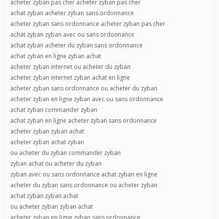
acheter zyban pas cher acheter zyban pas cher
achat zyban acheter zyban sans ordonnance
acheter zyban sans ordonnance acheter zyban pas cher
achat zyban zyban avec ou sans ordonnance
achat zyban acheter du zyban sans ordonnance
achat zyban en ligne zyban achat
acheter zyban internet ou acheter du zyban
acheter zyban internet zyban achat en ligne
acheter zyban sans ordonnance ou acheter du zyban
acheter zyban en ligne zyban avec ou sans ordonnance
achat zyban commander zyban
achat zyban en ligne acheter zyban sans ordonnance
acheter zyban zyban achat
acheter zyban achat zyban
ou acheter du zyban commander zyban
zyban achat ou acheter du zyban
zyban avec ou sans ordonnance achat zyban en ligne
acheter du zyban sans ordonnance ou acheter zyban
achat zyban zyban achat
ou acheter zyban zyban achat
acheter zyban en ligne zyban sans ordonnance