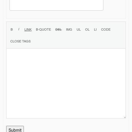
Submit