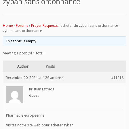
zyban sans ordonnance
Home
›
Forums
›
Prayer Requests
›
acheter du zyban sans ordonnance
zyban sans ordonnance
This topic is empty.
Viewing 1 post (of 1 total)
Author
Posts
December 20, 2024 at 4:26 am
#11218
REPLY
Kristian Estrada
Guest
Pharmacie européenne
Visitez notre site web pour acheter zyban