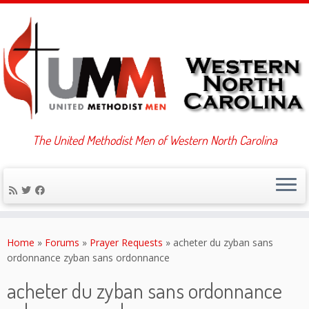
The United Methodist Men of Western North Carolina
Skip
to
Home
»
Forums
»
Prayer Requests
»
acheter du zyban sans
content
ordonnance zyban sans ordonnance
acheter du zyban sans ordonnance