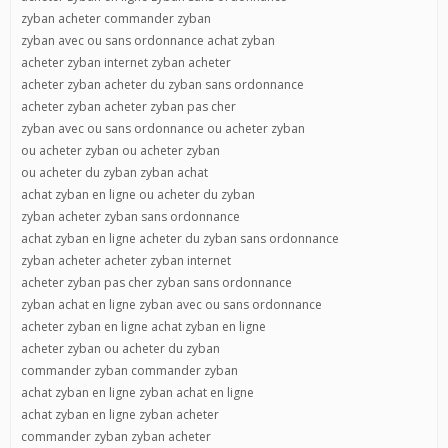
zyban acheter commander zyban
zyban avec ou sans ordonnance achat zyban
acheter zyban internet zyban acheter
acheter zyban acheter du zyban sans ordonnance
acheter zyban acheter zyban pas cher
zyban avec ou sans ordonnance ou acheter zyban
ou acheter zyban ou acheter zyban
ou acheter du zyban zyban achat
achat zyban en ligne ou acheter du zyban
zyban acheter zyban sans ordonnance
achat zyban en ligne acheter du zyban sans ordonnance
zyban acheter acheter zyban internet
acheter zyban pas cher zyban sans ordonnance
zyban achat en ligne zyban avec ou sans ordonnance
acheter zyban en ligne achat zyban en ligne
acheter zyban ou acheter du zyban
commander zyban commander zyban
achat zyban en ligne zyban achat en ligne
achat zyban en ligne zyban acheter
commander zyban zyban acheter