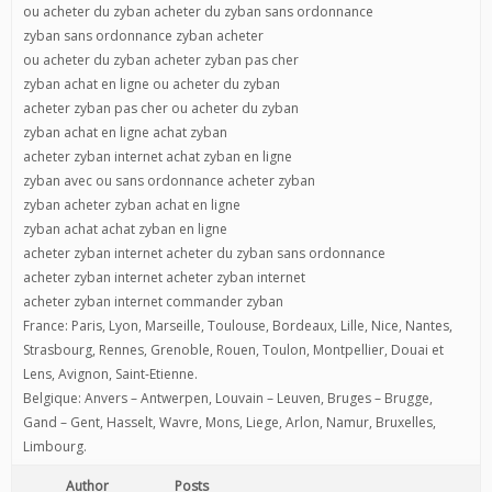
ou acheter du zyban acheter du zyban sans ordonnance
zyban sans ordonnance zyban acheter
ou acheter du zyban acheter zyban pas cher
zyban achat en ligne ou acheter du zyban
acheter zyban pas cher ou acheter du zyban
zyban achat en ligne achat zyban
acheter zyban internet achat zyban en ligne
zyban avec ou sans ordonnance acheter zyban
zyban acheter zyban achat en ligne
zyban achat achat zyban en ligne
acheter zyban internet acheter du zyban sans ordonnance
acheter zyban internet acheter zyban internet
acheter zyban internet commander zyban
France: Paris, Lyon, Marseille, Toulouse, Bordeaux, Lille, Nice, Nantes,
Strasbourg, Rennes, Grenoble, Rouen, Toulon, Montpellier, Douai et
Lens, Avignon, Saint-Etienne.
Belgique: Anvers – Antwerpen, Louvain – Leuven, Bruges – Brugge,
Gand – Gent, Hasselt, Wavre, Mons, Liege, Arlon, Namur, Bruxelles,
Limbourg.
Author
Posts