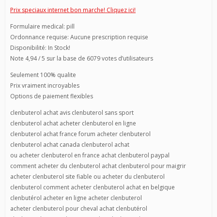
Prix speciaux internet bon marche! Cliquez ici!
Formulaire medical: pill
Ordonnance requise: Aucune prescription requise
Disponibilité: In Stock!
Note 4,94 / 5 sur la base de 6079 votes d’utilisateurs
Seulement 100% qualite
Prix vraiment incroyables
Options de paiement flexibles
clenbuterol achat avis clenbuterol sans sport
clenbuterol achat acheter clenbuterol en ligne
clenbuterol achat france forum acheter clenbuterol
clenbuterol achat canada clenbuterol achat
ou acheter clenbuterol en france achat clenbuterol paypal
comment acheter du clenbuterol achat clenbuterol pour maigrir
acheter clenbuterol site fiable ou acheter du clenbuterol
clenbuterol comment acheter clenbuterol achat en belgique
clenbutérol acheter en ligne acheter clenbuterol
acheter clenbuterol pour cheval achat clenbutérol