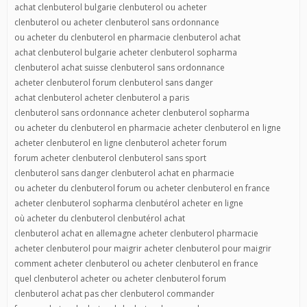
achat clenbuterol bulgarie clenbuterol ou acheter
clenbuterol ou acheter clenbuterol sans ordonnance
ou acheter du clenbuterol en pharmacie clenbuterol achat
achat clenbuterol bulgarie acheter clenbuterol sopharma
clenbuterol achat suisse clenbuterol sans ordonnance
acheter clenbuterol forum clenbuterol sans danger
achat clenbuterol acheter clenbuterol a paris
clenbuterol sans ordonnance acheter clenbuterol sopharma
ou acheter du clenbuterol en pharmacie acheter clenbuterol en ligne
acheter clenbuterol en ligne clenbuterol acheter forum
forum acheter clenbuterol clenbuterol sans sport
clenbuterol sans danger clenbuterol achat en pharmacie
ou acheter du clenbuterol forum ou acheter clenbuterol en france
acheter clenbuterol sopharma clenbutérol acheter en ligne
où acheter du clenbuterol clenbutérol achat
clenbuterol achat en allemagne acheter clenbuterol pharmacie
acheter clenbuterol pour maigrir acheter clenbuterol pour maigrir
comment acheter clenbuterol ou acheter clenbuterol en france
quel clenbuterol acheter ou acheter clenbuterol forum
clenbuterol achat pas cher clenbuterol commander