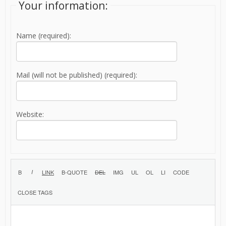
Your information:
Name (required):
Mail (will not be published) (required):
Website: