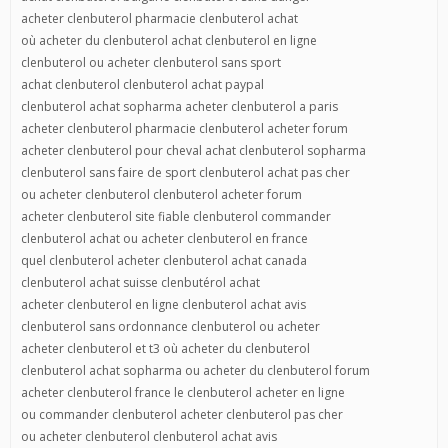
acheter clenbuterol pharmacie clenbuterol achat
où acheter du clenbuterol achat clenbuterol en ligne
clenbuterol ou acheter clenbuterol sans sport
achat clenbuterol clenbuterol achat paypal
clenbuterol achat sopharma acheter clenbuterol a paris
acheter clenbuterol pharmacie clenbuterol acheter forum
acheter clenbuterol pour cheval achat clenbuterol sopharma
clenbuterol sans faire de sport clenbuterol achat pas cher
ou acheter clenbuterol clenbuterol acheter forum
acheter clenbuterol site fiable clenbuterol commander
clenbuterol achat ou acheter clenbuterol en france
quel clenbuterol acheter clenbuterol achat canada
clenbuterol achat suisse clenbutérol achat
acheter clenbuterol en ligne clenbuterol achat avis
clenbuterol sans ordonnance clenbuterol ou acheter
acheter clenbuterol et t3 où acheter du clenbuterol
clenbuterol achat sopharma ou acheter du clenbuterol forum
acheter clenbuterol france le clenbuterol acheter en ligne
ou commander clenbuterol acheter clenbuterol pas cher
ou acheter clenbuterol clenbuterol achat avis