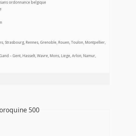
e sans ordonnance belgique
e
on
ntes, Strasbourg, Rennes, Grenoble, Rouen, Toulon, Montpellier,
Gand – Gent, Hasselt, Wavre, Mons, Liege, Arlon, Namur,
loroquine 500