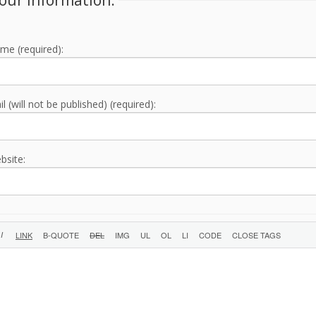
our information:
me (required):
l (will not be published) (required):
bsite: