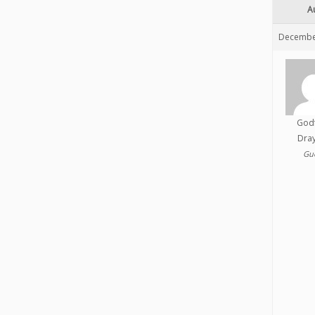
A
December
God
Dra
Gu