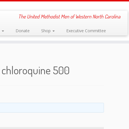
The United Methodist Men of Western North Carolina
s
Donate
Shop
Executive Committee
r chloroquine 500