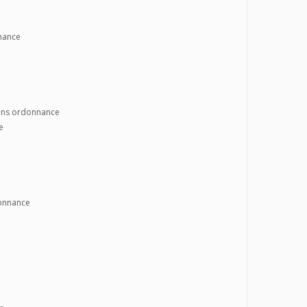
nnance
sans ordonnance
e
donnance