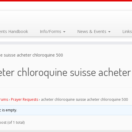
dents Handbook
Info/Forms
News & Events
Link
ne suisse acheter chloroquine 500
ter chloroquine suisse achete
rums
›
Prayer Requests
›
acheter chloroquine suisse acheter chloroquine 500
c is empty.
ost (of 1 total)