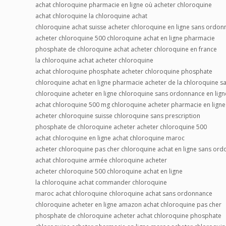
achat chloroquine pharmacie en ligne où acheter chloroquine
achat chloroquine la chloroquine achat
chloroquine achat suisse acheter chloroquine en ligne sans ordo
acheter chloroquine 500 chloroquine achat en ligne pharmacie
phosphate de chloroquine achat acheter chloroquine en france
la chloroquine achat acheter chloroquine
achat chloroquine phosphate acheter chloroquine phosphate
chloroquine achat en ligne pharmacie acheter de la chloroquine 
chloroquine acheter en ligne chloroquine sans ordonnance en lign
achat chloroquine 500 mg chloroquine acheter pharmacie en ligne
acheter chloroquine suisse chloroquine sans prescription
phosphate de chloroquine acheter acheter chloroquine 500
achat chloroquine en ligne achat chloroquine maroc
acheter chloroquine pas cher chloroquine achat en ligne sans or
achat chloroquine armée chloroquine acheter
acheter chloroquine 500 chloroquine achat en ligne
la chloroquine achat commander chloroquine
maroc achat chloroquine chloroquine achat sans ordonnance
chloroquine acheter en ligne amazon achat chloroquine pas cher
phosphate de chloroquine acheter achat chloroquine phosphate