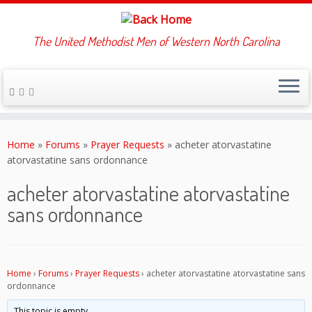
The United Methodist Men of Western North Carolina
Skip
to
Home
»
Forums
»
Prayer Requests
»
acheter atorvastatine
content
atorvastatine sans ordonnance
acheter atorvastatine atorvastatine
sans ordonnance
Home
›
Forums
›
Prayer Requests
›
acheter atorvastatine atorvastatine sans
ordonnance
This topic is empty.