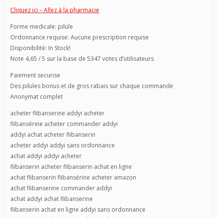
Cliquez ici – Allez à la pharmacie
Forme medicale: pilule
Ordonnance requise: Aucune prescription requise
Disponibilité: In Stock!
Note 4,65 / 5 sur la base de 5347 votes d’utilisateurs
Paiement securise
Des pilules bonus et de gros rabais sur chaque commande
Anonymat complet
acheter flibanserine addyi acheter
flibansérine acheter commander addyi
addyi achat acheter flibanserin
acheter addyi addyi sans ordonnance
achat addyi addyi acheter
flibanserin acheter flibanserin achat en ligne
achat flibanserin flibansérine acheter amazon
achat flibanserine commander addyi
achat addyi achat flibanserine
flibanserin achat en ligne addyi sans ordonnance