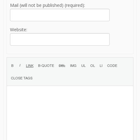
Mail (will not be published) (required):
Website: