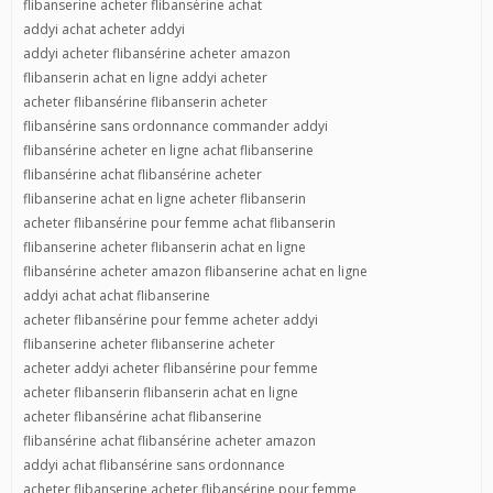
flibanserine acheter flibansérine achat
addyi achat acheter addyi
addyi acheter flibansérine acheter amazon
flibanserin achat en ligne addyi acheter
acheter flibansérine flibanserin acheter
flibansérine sans ordonnance commander addyi
flibansérine acheter en ligne achat flibanserine
flibansérine achat flibansérine acheter
flibanserine achat en ligne acheter flibanserin
acheter flibansérine pour femme achat flibanserin
flibanserine acheter flibanserin achat en ligne
flibansérine acheter amazon flibanserine achat en ligne
addyi achat achat flibanserine
acheter flibansérine pour femme acheter addyi
flibanserine acheter flibanserine acheter
acheter addyi acheter flibansérine pour femme
acheter flibanserin flibanserin achat en ligne
acheter flibansérine achat flibanserine
flibansérine achat flibansérine acheter amazon
addyi achat flibansérine sans ordonnance
acheter flibanserine acheter flibansérine pour femme