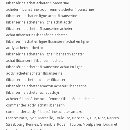
flibansérine achat acheter flibanserine
acheter flibansérine pour femme acheter flibansérine
flibanserin achat en ligne achat flibanserine
flibansérine acheter en ligne achat addyi
flibansérine acheter flibansérine acheter
achat flibanserin flibansérine acheter
flibanserin achat en ligne flibanserin achat en ligne
addyi acheter addyi achat
flibansérine acheter en ligne flibanserin acheter
achat flibanserin flibanserin acheter
flibansérine acheter flibanserine achat en ligne
addyi acheter acheter flibanserine
flibanserin acheter acheter flibanserin
flibansérine acheter amazon acheter flibanserine
flibanserine acheter achat addyi
acheter flibansérine pour femme flibansérine acheter
commander addyi achat flibanserin
commander addyi flibansérine acheter amazon
France: Paris, Lyon, Marseille, Toulouse, Bordeaux, Lille, Nice, Nantes,
Strasbourg, Rennes, Grenoble, Rouen, Toulon, Montpellier, Douai et