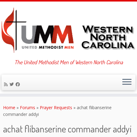
The United Methodist Men of Western North Carolina
Skip
to
Home
»
Forums
»
Prayer Requests
»
achat flibanserine
content
commander addyi
achat flibanserine commander addyi