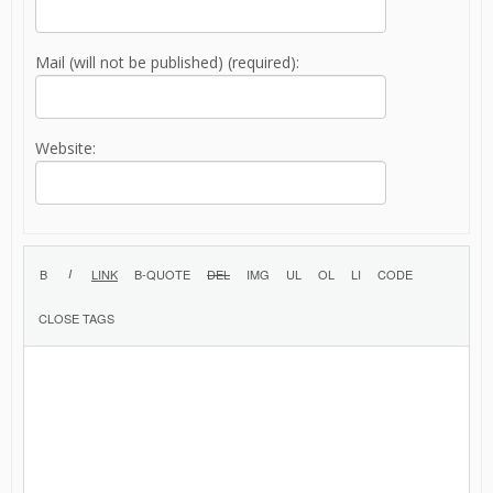
Mail (will not be published) (required):
Website: