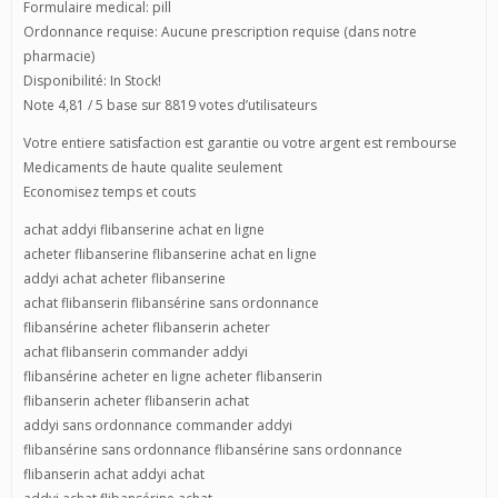
Formulaire medical: pill
Ordonnance requise: Aucune prescription requise (dans notre
pharmacie)
Disponibilité: In Stock!
Note 4,81 / 5 base sur 8819 votes d’utilisateurs
Votre entiere satisfaction est garantie ou votre argent est rembourse
Medicaments de haute qualite seulement
Economisez temps et couts
achat addyi flibanserine achat en ligne
acheter flibanserine flibanserine achat en ligne
addyi achat acheter flibanserine
achat flibanserin flibansérine sans ordonnance
flibansérine acheter flibanserin acheter
achat flibanserin commander addyi
flibansérine acheter en ligne acheter flibanserin
flibanserin acheter flibanserin achat
addyi sans ordonnance commander addyi
flibansérine sans ordonnance flibansérine sans ordonnance
flibanserin achat addyi achat