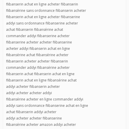
flibanserin achat en ligne acheter flibanserin
flibansérine sans ordonnance flibanserin acheter
flibanserin achat en ligne acheter flibanserine
addyi sans ordonnance flibanserine acheter
achat flibanserin flibansérine achat
commander addyi flibanserine acheter
flibanserine acheter acheter flibanserine
acheter addyi flibanserin achat en ligne
flibansérine achat flibansérine acheter
flibanserin acheter acheter flibanserin
commander addyi flibansérine acheter
flibanserin achat flibanserin achat en ligne
flibanserin achat en ligne flibansérine achat
addyi acheter flibanserin acheter
addyi acheter acheter addyi
flibansérine acheter en ligne commander addyi
addyi sans ordonnance flibanserine achat en ligne
achat flibanserin addyi acheter
addyi acheter acheter flibanserine
flibansérine acheter amazon addyi acheter