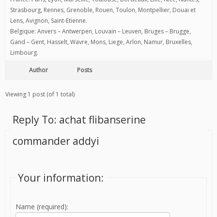
Strasbourg, Rennes, Grenoble, Rouen, Toulon, Montpellier, Douai et
Lens, Avignon, Saint-Etienne.
Belgique: Anvers – Antwerpen, Louvain – Leuven, Bruges – Brugge,
Gand – Gent, Hasselt, Wavre, Mons, Liege, Arlon, Namur, Bruxelles,
Limbourg.
Author
Posts
Viewing 1 post (of 1 total)
Reply To: achat flibanserine
commander addyi
Your information:
Name (required):